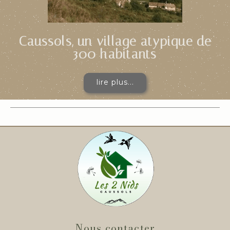
Caussols,
un village atypique de
300 habitants
lire plus...
Nous contacter